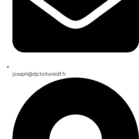
joseph@djctoitureidf.fr